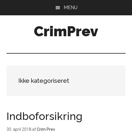
Skip
Gå
MENU
til
direkte
indhold
til
CrimPrev
primær
sidebar
Ikke kategoriseret
Indboforsikring
30. april 2018
af
Crim Prev