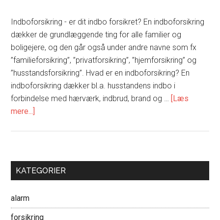
Indboforsikring - er dit indbo forsikret? En indboforsikring
dækker de grundlæggende ting for alle familier og
boligejere, og den går også under andre navne som fx
”familieforsikring”, ”privatforsikring”, ”hjemforsikring” og
”husstandsforsikring”. Hvad er en indboforsikring? En
indboforsikring dækker bl.a. husstandens indbo i
forbindelse med hærværk, indbrud, brand og …
[Læs
om
mere...]
Indboforsikring
Primær
KATEGORIER
Sidebar
alarm
forsikring