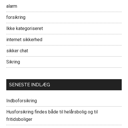
alarm
og
private
forsikring
boliger
Ikke kategoriseret
internet sikkerhed
sikker chat
Sikring
SENESTE INDLÆG
Indboforsikring
Husforsikring findes både til helårsbolig og til
fritidsboliger