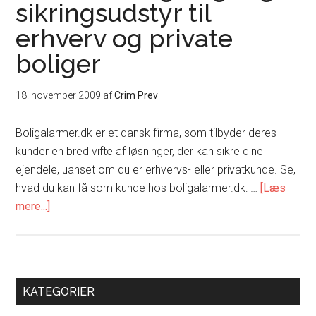
sikringsudstyr til
erhverv og private
boliger
18. november 2009
af
Crim Prev
Boligalarmer.dk er et dansk firma, som tilbyder deres
kunder en bred vifte af løsninger, der kan sikre dine
ejendele, uanset om du er erhvervs- eller privatkunde. Se,
hvad du kan få som kunde hos boligalarmer.dk: …
[Læs
om
mere...]
Alarmsystemer,
videoovervågning-
og
sikringsudstyr
Primær
KATEGORIER
til
Sidebar
erhverv