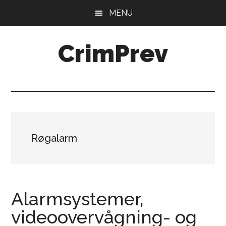
Skip
Gå
MENU
til
direkte
indhold
til
CrimPrev
primær
sidebar
Røgalarm
Alarmsystemer,
videoovervågning- og