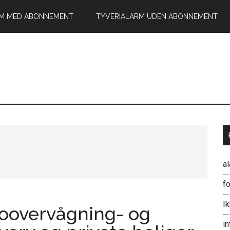
RM MED ABONNEMENT
TYVERIALARM UDEN ABONNEMENT
a
fo
I
eoovervågning- og
in