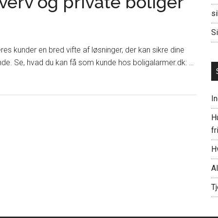
hverv og private boliger
si
Si
es kunder en bred vifte af løsninger, der kan sikre dine
unde. Se, hvad du kan få som kunde hos boligalarmer.dk: …
I
Hu
fr
H
A
Tj