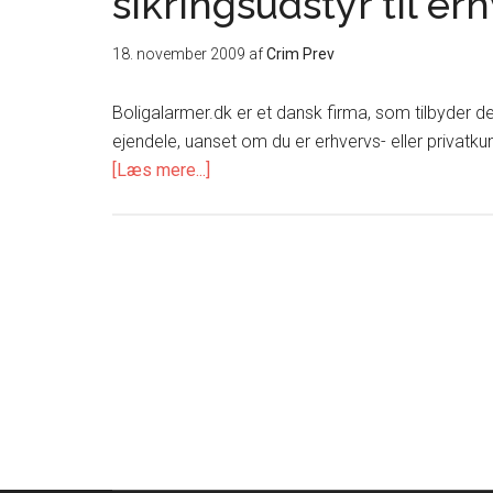
sikringsudstyr til er
18. november 2009
af
Crim Prev
Boligalarmer.dk er et dansk firma, som tilbyder der
ejendele, uanset om du er erhvervs- eller privatk
om
[Læs mere...]
Alarmsystemer,
videoovervågning-
og
sikringsudstyr
til
erhverv
og
private
boliger