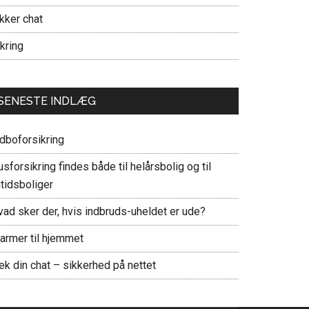
kker chat
kring
SENESTE INDLÆG
ndboforsikring
sforsikring findes både til helårsbolig og til
itidsboliger
vad sker der, hvis indbruds-uheldet er ude?
larmer til hjemmet
ek din chat – sikkerhed på nettet