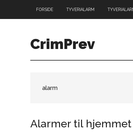
Skip
Gå
FORSIDE
TYVERIALARM
TYVERIALA
til
direkte
indhold
til
primær
sidebar
CrimPrev
alarm
Alarmer til hjemmet