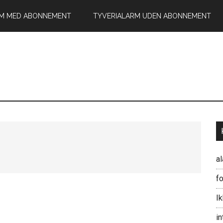
RM MED ABONNEMENT
TYVERIALARM UDEN ABONNEMENT
a
fo
I
in