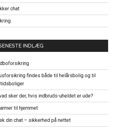
kker chat
kring
SENESTE INDLÆG
ndboforsikring
sforsikring findes både til helårsbolig og til
itidsboliger
vad sker der, hvis indbruds-uheldet er ude?
larmer til hjemmet
ek din chat – sikkerhed på nettet