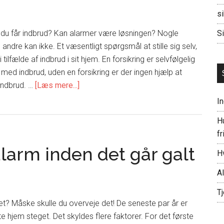
si
is du får indbrud? Kan alarmer være løsningen? Nogle
Si
andre kan ikke. Et væsentligt spørgsmål at stille sig selv,
 tilfælde af indbrud i sit hjem. En forsikring er selvfølgelig
med indbrud, uden en forsikring er der ingen hjælp at
om
 indbrud. …
[Læs mere...]
Alarmer
I
til
Hu
hjemmet
fr
larm inden det går galt
H
A
Tj
t? Måske skulle du overveje det! De seneste par år er
ate hjem steget. Det skyldes flere faktorer. For det første